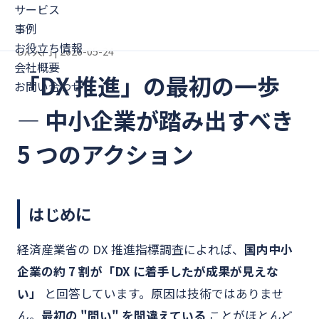
サービス
事例
お役立ち情報
DX 入門 | 2026-05-24
会社概要
「DX 推進」の最初の一歩
お問い合わせ
— 中小企業が踏み出すべき
5 つのアクション
はじめに
経済産業省の DX 推進指標調査によれば、
国内中小
企業の約 7 割が「DX に着手したが成果が見えな
い」
と回答しています。原因は技術ではありませ
ん。
最初の "問い" を間違えている
ことがほとんど